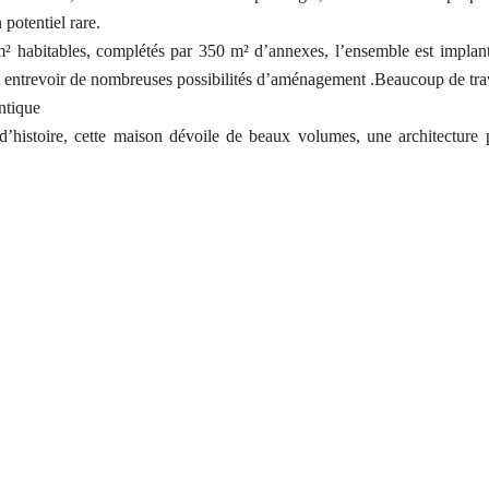
potentiel rare.
 habitables, complétés par 350 m² d’annexes, l’ensemble est implant
t entrevoir de nombreuses possibilités d’aménagement .Beaucoup de tra
ntique
d’histoire, cette maison dévoile de beaux volumes, une architecture 
 de vie unique.
ensé selon vos envies : grande maison familiale, propriété de récept
s, hôtel ...)
able, permet d’imaginer :
détente