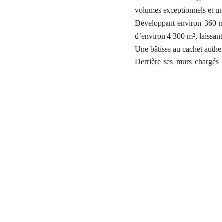
volumes exceptionnels et un 
Développant environ 360 m²
d’environ 4 300 m², laissan
Une bâtisse au cachet authe
Derrière ses murs chargés 
potentiel pour créer un lieu
Chaque espace peut être rep
investissement.(maison d'hôte
Un extérieur rare
Le terrain, spacieux et agré
Un jardin paysager
Une piscine et ses espaces 