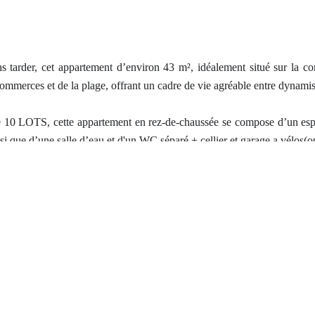
ns tarder, cet appartement d’environ 43 m², idéalement situé sur la 
mmerces et de la plage, offrant un cadre de vie agréable entre dynami
e 10 LOTS, cette appartement en rez-de-chaussée se compose d’un esp
si que d’une salle d’eau et d'un WC séparé + cellier et garage a vélos(
e sa place de parking extérieur privatif, un véritable atout au quotidie
idéal pour :
,