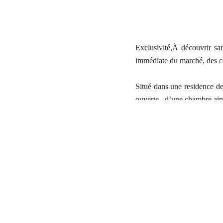
Exclusivité,À découvrir sa
immédiate du marché, des co
Situé dans une residence d
ouverte , d’une chambre ain
Vous apprécierez également d
📍 Emplacement recherché, 
une résidence principale,
un pied-à-terre sur le Bassin