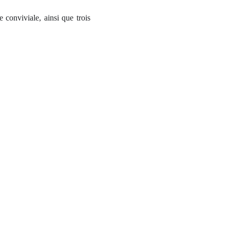
conviviale, ainsi que trois
.
prenant une piscine 8x4, un
pace de stationnement et des
 commodités.
ent commercial N° RSAC: