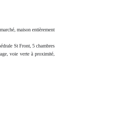
u marché, maison entièrement
hédrale St Front, 5 chambres
age, voie verte à proximité,
eau, WC, véranda donnant sur
ec insert. Garage profondeur