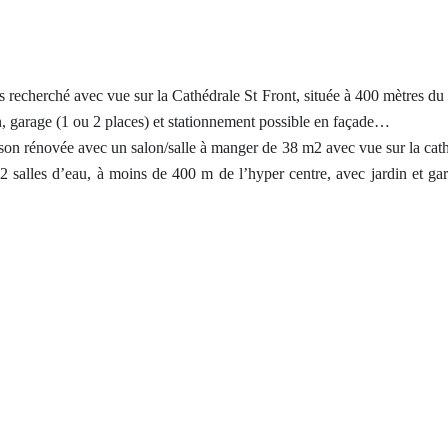
 recherché avec vue sur la Cathédrale St Front, située à 400 mètres d
, garage (1 ou 2 places) et stationnement possible en façade…
on rénovée avec un salon/salle à manger de 38 m2 avec vue sur la cat
2 salles d’eau, à moins de 400 m de l’hyper centre, avec jardin et gar
.
de 196 m2 environ (dont 162 m2 habitables -surface DPE).
es, wc, cuisine d’été, garage (possibilité de 2 places), chaufferie
r de 38 m2, 2 chambres dont 1 avec salle de douche, cuisine, salle d’
ne remise de 10 m².
d’une piscine…
, isolation des murs, des combles, chaudière gaz (2016), cheminée av
xtérieur place de stationnement.