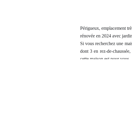
Périgueux, emplacement très
rénovée en 2024 avec jardin
Si vous recherchez une mais
dont 3 en rez-de-chaussée, 
cette maison est pour vous..
Surface développée totale 
RDC: Hall d’entrée, 3 chambr
Étage : Salon/salle à mange
le jardin par escalier.
Nombreux rangements.
Jardin clos et arboré avec u
Possibilité d’implantation 
Fenêtres PVC double vitrage
maximum de 10,80 mètres. E